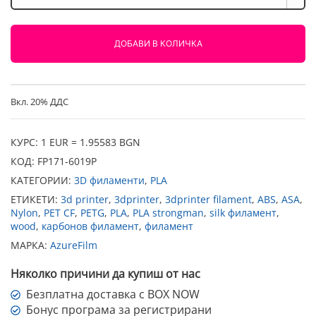
PLA
Ментово
Зелен
ДОБАВИ В КОЛИЧКА
Пастел
1000g
AzureFilm
Вкл. 20% ДДС
КУРС: 1 EUR = 1.95583 BGN
КОД:
FP171-6019P
КАТЕГОРИИ:
3D филаменти
,
PLA
ЕТИКЕТИ:
3d printer
,
3dprinter
,
3dprinter filament
,
ABS
,
ASA
,
Nylon
,
PET CF
,
PETG
,
PLA
,
PLA strongman
,
silk филамент
,
wood
,
карбонов филамент
,
филамент
МАРКА:
AzureFilm
Няколко причини да купиш от нас
Безплатна доставка с BOX NOW
Бонус програма за регистрирани