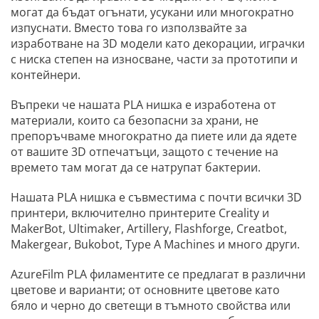
могат да бъдат огънати, усукани или многократно
изпуснати. Вместо това го използвайте за
изработване на 3D модели като декорации, играчки
с ниска степен на износване, части за прототипи и
контейнери.
Въпреки че нашата PLA нишка е изработена от
материали, които са безопасни за храни, не
препоръчваме многократно да пиете или да ядете
от вашите 3D отпечатъци, защото с течение на
времето там могат да се натрупат бактерии.
Нашата PLA нишка е съвместима с почти всички 3D
принтери, включително принтерите Creality и
MakerBot, Ultimaker, Artillery, Flashforge, Creatbot,
Makergear, Bukobot, Type A Machines и много други.
AzureFilm PLA филаментите се предлагат в различни
цветове и варианти; от основните цветове като
бяло и черно до светещи в тъмното свойства или