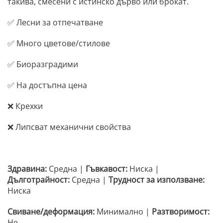
такива, смесени с истинско дърво или брокат.
✅ Лесни за отпечатване
✅ Много цветове/стилове
✅ Биоразградими
✅ На достъпна цена
❌ Крехки
❌ Липсват механични свойства
Здравина:
Средна |
Гъвкавост:
Ниска |
Дълготрайност:
Средна |
Трудност за използване:
Ниска
Свиване/деформация:
Минимално |
Разтворимост:
Не