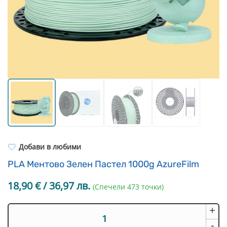
Resin Neon
PP
Инструменти
PC
Легло за 3D принтер
REFILL
FEP филми
Други
Добави в любими
PLA Ментово Зелен Пастел 1000g AzureFilm
18,90
€
/ 36,97 лв.
(Спечели 473 точки)
+
количество
за
-