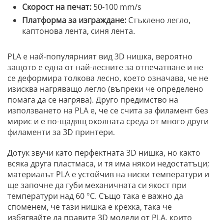
Скорост на печат:
50-100 mm/s
Платформа за изграждане:
Стъклено легло,
каптонова лента, синя лента.
PLA е най-популярният вид 3D нишка, вероятно
защото е една от най-лесните за отпечатване и не
се деформира толкова лесно, което означава, че не
изисква нагряващо легло (въпреки че определено
помага да се нагрява). Друго предимство на
използването на PLA е, че се счита за филамент без
мирис и е по-щадящ околната среда от много други
филаменти за 3D принтери.
Дотук звучи като перфектната 3D нишка, но както
всяка друга пластмаса, и тя има някои недостатъци;
материалът PLA е устойчив на ниски температури и
ще започне да губи механичната си якост при
температури над 60 °C. Също така е важно да
споменем, че тази нишка е крехка, така че
избягвайте да правите 3D модели от PLA, които